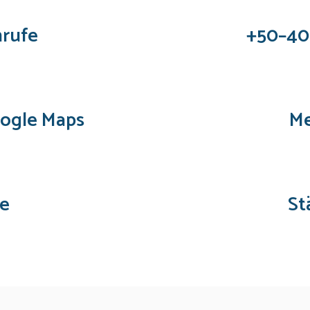
rufe
+50–40
oogle Maps
Me
te
St