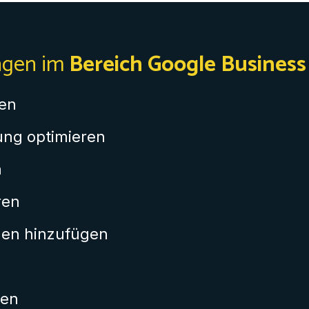
ngen im
Bereich Google Busines
len
ng optimieren
n
ren
gen hinzufügen
gen