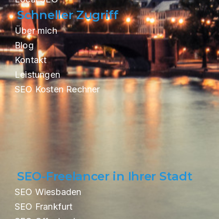
Schneller Zugriff
Über mich
Blog
Kontakt
Leistungen
SEO Kosten Rechner
SEO-Freelancer in Ihrer Stadt
SEO Wiesbaden
SEO Frankfurt