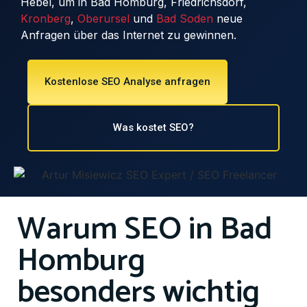
Hebel, um in Bad Homburg, Friedrichsdorf,
Kronberg
,
Oberursel
und
Bad Soden
neue
Anfragen über das Internet zu gewinnen.
Kostenlose SEO Analyse anfragen
Was kostet SEO?
Warum SEO in Bad
Homburg
besonders wichtig